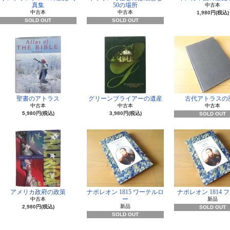
真集
50の場所
中古本
中古本
中古本
1,980円(税込)
SOLD OUT
SOLD OUT
聖書のアトラス
グリーンブライアーの遺産
古代アトラスの
中古本
中古本
中古本
5,980円(税込)
3,980円(税込)
SOLD OUT
アメリカ政府の政策
ナポレオン 1815 ワーテルロ
ナポレオン 1814 
ー
中古本
新品
新品
2,980円(税込)
SOLD OUT
SOLD OUT