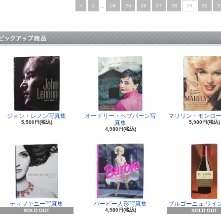
<
1
...
24
25
26
27
28
29
30
3
ジョン・レノン写真集
オードリー・ヘプバーン写
マリリン・モンロー
5,500円(税込)
真集
5,980円(税込)
4,980円(税込)
ティファニー写真集
バービー人形写真集
ブルゴーニュ ワイ
4,980円(税込)
SOLD OUT
SOLD OUT