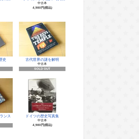
中古本
4,980円(税込)
歴史
古代世界の謎を解明
中古本
SOLD OUT
フランス
ドイツの歴史写真集
中古本
4,980円(税込)