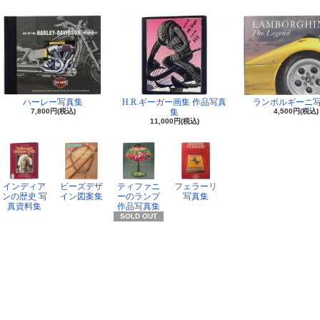
ハーレー写真集
H.R.ギーガー画集 作品写真
ランボルギーニ
7,800円(税込)
集
4,500円(税込)
11,000円(税込)
インディア
ビーズデザ
ティファニ
フェラーリ
ンの歴史 写
イン図案集
ーのランプ
写真集
真資料集
作品写真集
SOLD OUT