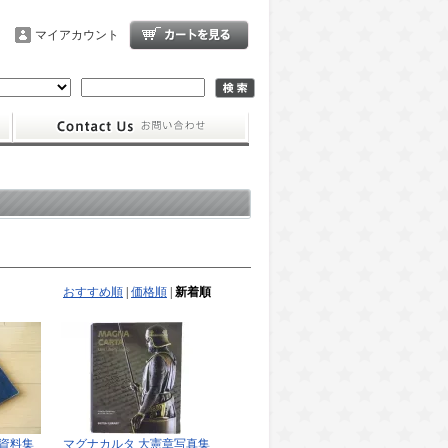
マイアカウント
おすすめ順
|
価格順
|
新着順
資料集
マグナカルタ 大憲章写真集