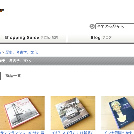
ム
>
歴史、考古学、文化
歴史、考古学、文化
商品一覧
サンフランシスコの歴史 写
イギリスで住むには最悪な
インカ帝国の歴史 