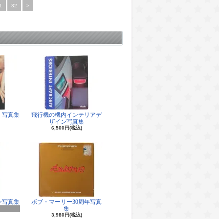
1
32
>
 写真集
飛行機の機内インテリアデ
ザイン写真集
6,500円(税込)
ン写真集
ボブ・マーリー30周年写真
集
3,980円(税込)