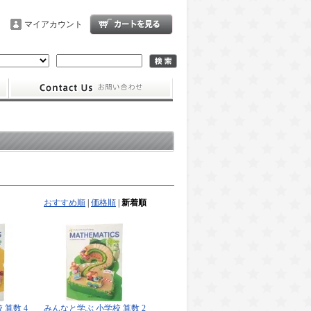
マイアカウント
おすすめ順
|
価格順
|
新着順
 算数 4
みんなと学ぶ 小学校 算数 2