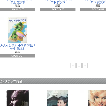
年上 英訳本
年下 英訳本
年下 英訳本
新品
新品
新品
SOLD OUT
SOLD OUT
SOLD OUT
みんなと学ぶ 小学校 算数 1
年生 英訳本
新品
SOLD OUT
<
1
>