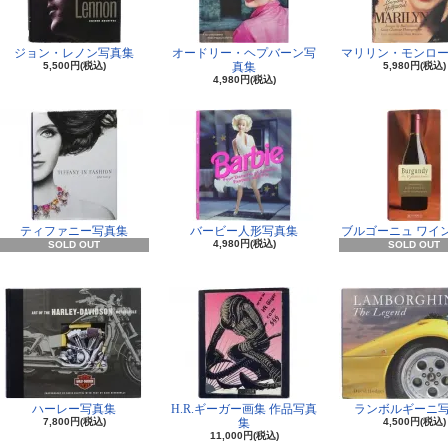
ジョン・レノン写真集
オードリー・ヘプバーン写
マリリン・モンロー
5,500円(税込)
真集
5,980円(税込)
4,980円(税込)
ティファニー写真集
バービー人形写真集
ブルゴーニュ ワイ
4,980円(税込)
SOLD OUT
SOLD OUT
ハーレー写真集
H.R.ギーガー画集 作品写真
ランボルギーニ
7,800円(税込)
集
4,500円(税込)
11,000円(税込)