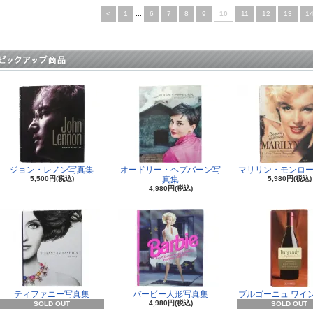
<
1
...
6
7
8
9
10
11
12
13
1
ジョン・レノン写真集
オードリー・ヘプバーン写
マリリン・モンロー
5,500円(税込)
真集
5,980円(税込)
4,980円(税込)
ティファニー写真集
バービー人形写真集
ブルゴーニュ ワイ
4,980円(税込)
SOLD OUT
SOLD OUT