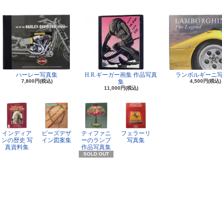
ハーレー写真集
H.R.ギーガー画集 作品写真
ランボルギーニ
7,800円(税込)
集
4,500円(税込)
11,000円(税込)
インディア
ビーズデザ
ティファニ
フェラーリ
ンの歴史 写
イン図案集
ーのランプ
写真集
真資料集
作品写真集
SOLD OUT