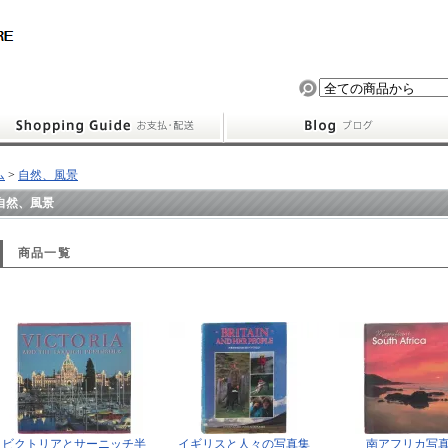
ム
>
自然、風景
自然、風景
商品一覧
ビクトリアとサーニッチ半
イギリスと人々の写真集
南アフリカ写