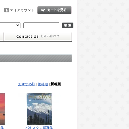
マイアカウント
おすすめ順
|
価格順
|
新着順
真集
パキスタン写真集