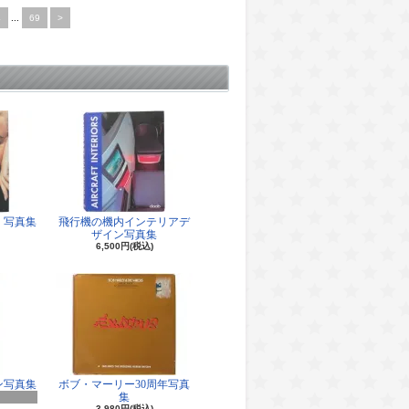
4
...
69
>
 写真集
飛行機の機内インテリアデ
ザイン写真集
6,500円(税込)
ン写真集
ボブ・マーリー30周年写真
集
3,980円(税込)