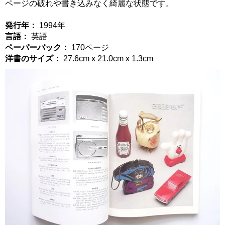
ページの破れや書き込みなく綺麗な状態です。
発行年：
1994年
言語：
英語
ペーパーバック：
170ページ
洋書のサイズ：
27.6cm x 21.0cm x 1.3cm