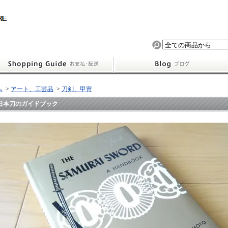
ム
>
アート、工芸品
>
刀剣、甲冑
日本刀のガイドブック