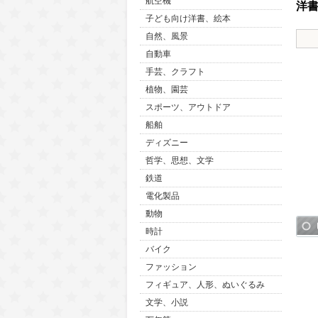
航空機
洋
子ども向け洋書、絵本
自然、風景
自動車
手芸、クラフト
植物、園芸
スポーツ、アウトドア
船舶
ディズニー
哲学、思想、文学
鉄道
電化製品
動物
時計
バイク
ファッション
フィギュア、人形、ぬいぐるみ
文学、小説