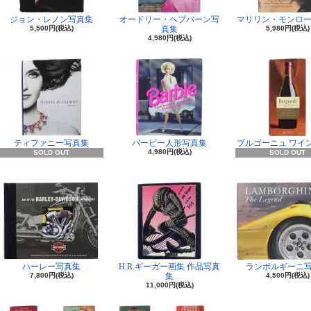
ジョン・レノン写真集
オードリー・ヘプバーン写
マリリン・モンロー
5,500円(税込)
真集
5,980円(税込)
4,980円(税込)
ティファニー写真集
バービー人形写真集
ブルゴーニュ ワイ
4,980円(税込)
SOLD OUT
SOLD OUT
ハーレー写真集
H.R.ギーガー画集 作品写真
ランボルギーニ
7,800円(税込)
集
4,500円(税込)
11,000円(税込)