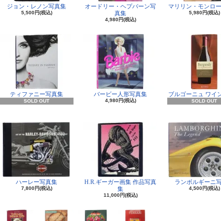
ジョン・レノン写真集
オードリー・ヘプバーン写
マリリン・モンロー
5,500円(税込)
真集
5,980円(税込)
4,980円(税込)
ティファニー写真集
バービー人形写真集
ブルゴーニュ ワイ
4,980円(税込)
SOLD OUT
SOLD OUT
ハーレー写真集
H.R.ギーガー画集 作品写真
ランボルギーニ
7,800円(税込)
集
4,500円(税込)
11,000円(税込)