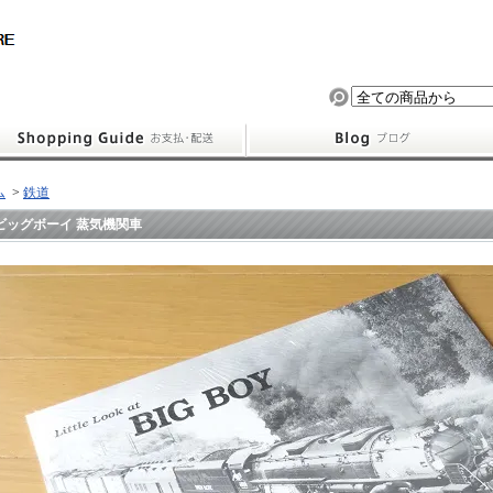
ム
>
鉄道
ビッグボーイ 蒸気機関車