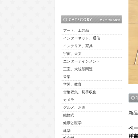
アート、工芸品
インターネット、通信
インテリア、家具
宇宙、天文
エンターテインメント
王室、大統領関連
音楽
学習、教育
貨幣収集、切手収集
カメラ
グルメ、お酒
新
結婚式
健康と医学
ペ
建築
洋