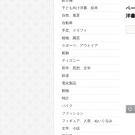
航空機
ペ
子ども向け洋書、絵本
洋
自然、風景
自動車
手芸、クラフト
植物、園芸
スポーツ、アウトドア
船舶
ディズニー
哲学、思想、文学
鉄道
電化製品
動物
時計
バイク
ファッション
フィギュア、人形、ぬいぐるみ
文学、小説