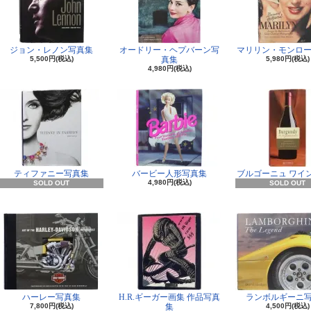
ジョン・レノン写真集
オードリー・ヘプバーン写
マリリン・モンロー
5,500円(税込)
真集
5,980円(税込)
4,980円(税込)
ティファニー写真集
バービー人形写真集
ブルゴーニュ ワイ
4,980円(税込)
SOLD OUT
SOLD OUT
ハーレー写真集
H.R.ギーガー画集 作品写真
ランボルギーニ
7,800円(税込)
集
4,500円(税込)