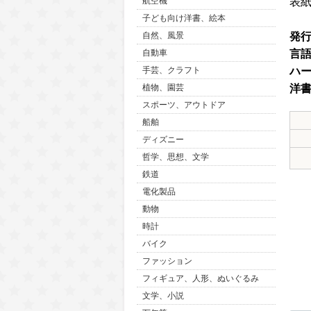
表
航空機
子ども向け洋書、絵本
発
自然、風景
言
自動車
ハ
手芸、クラフト
洋
植物、園芸
スポーツ、アウトドア
船舶
ディズニー
哲学、思想、文学
鉄道
電化製品
動物
時計
バイク
ファッション
フィギュア、人形、ぬいぐるみ
文学、小説