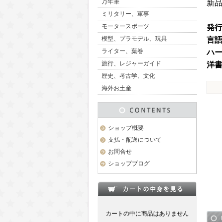
万年筆
新
ミリタリー、軍事
モータースポーツ
発
模型、プラモデル、玩具
言
ライター、葉巻
ハ
旅行、レジャーガイド
洋
歴史、考古学、文化
海外お土産
ショップ概要
支払・配送について
お問合せ
ショップブログ
カートの中に商品はありません