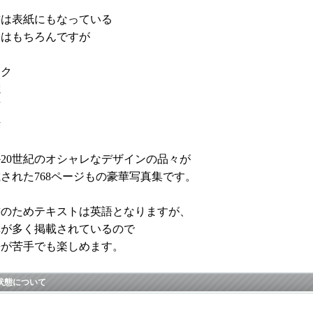
書は表紙にもなっている
子はもちろんですが
スク
電
画
計
20世紀のオシャレなデザインの品々が
された768ページもの豪華写真集です。
書のためテキストは英語となりますが、
真が多く掲載されているので
語が苦手でも楽しめます。
状態について