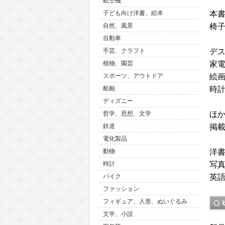
航空機
本
子ども向け洋書、絵本
椅
自然、風景
自動車
デ
手芸、クラフト
家
植物、園芸
絵
スポーツ、アウトドア
時
船舶
ディズニー
ほか
哲学、思想、文学
掲載
鉄道
電化製品
洋
動物
写
時計
英
バイク
ファッション
フィギュア、人形、ぬいぐるみ
文学、小説