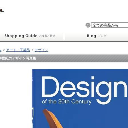
ム
>
アート、工芸品
>
デザイン
20世紀のデザイン写真集