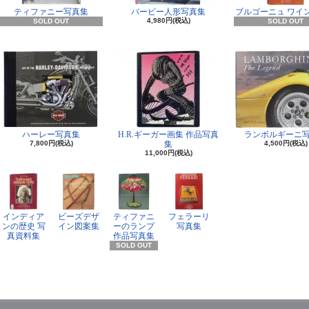
ティファニー写真集
バービー人形写真集
ブルゴーニュ ワイ
4,980円(税込)
SOLD OUT
SOLD OUT
ハーレー写真集
H.R.ギーガー画集 作品写真
ランボルギーニ
7,800円(税込)
集
4,500円(税込)
11,000円(税込)
インディア
ビーズデザ
ティファニ
フェラーリ
ンの歴史 写
イン図案集
ーのランプ
写真集
真資料集
作品写真集
SOLD OUT