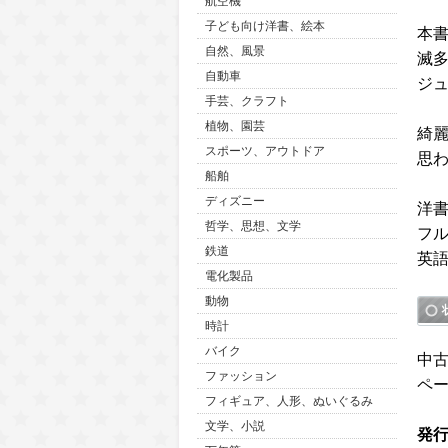
航空機
子ども向け洋書、絵本
本
自然、風景
滅
自動車
ジ
手芸、クラフト
植物、園芸
綺
スポーツ、アウトドア
思
船舶
ディズニー
洋
哲学、思想、文学
フ
鉄道
英
電化製品
動物
時計
バイク
中
ファッション
ペ
フィギュア、人形、ぬいぐるみ
文学、小説
発