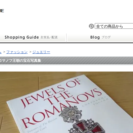
ム
>
ファッション
>
ジュエリー
ロマノフ王朝の宝石写真集