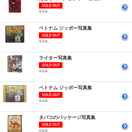
SOLD OUT
中古本
ベトナム ジッポー写真集
SOLD OUT
中古本
ライター写真集
SOLD OUT
中古本
ベトナム ジッポー写真集
SOLD OUT
中古本
タバコのパッケージ写真集
SOLD OUT
中古本