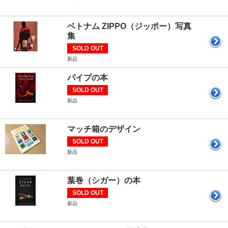
ベトナム ZIPPO（ジッポー）写真
集
SOLD OUT
新品
パイプの本
SOLD OUT
新品
マッチ箱のデザイン
SOLD OUT
新品
葉巻（シガー）の本
SOLD OUT
新品