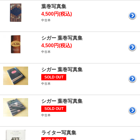
葉巻写真集
4,500円(税込)
中古本
シガー 葉巻写真集
4,500円(税込)
中古本
シガー 葉巻写真集
SOLD OUT
中古本
シガー 葉巻写真集
SOLD OUT
中古本
ライター写真集