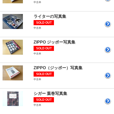
中古本
ライターの写真集
SOLD OUT
中古本
ZIPPO ジッポー写真集
SOLD OUT
中古本
ZIPPO（ジッポー）写真集
SOLD OUT
中古本
シガー 葉巻写真集
SOLD OUT
中古本