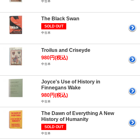
中古本
The Black Swan
SOLD OUT
中古本
Troilus and Criseyde
980円(税込)
中古本
Joyce's Use of History in
Finnegans Wake
980円(税込)
中古本
The Dawn of Everything A New
History of Humanity
SOLD OUT
中古本