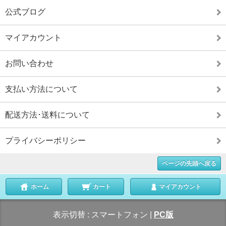
公式ブログ
マイアカウント
お問い合わせ
支払い方法について
配送方法･送料について
プライバシーポリシー
ページの先頭へ戻る
ホーム
カート
マイアカウント
表示切替 :
スマートフォン
|
PC版