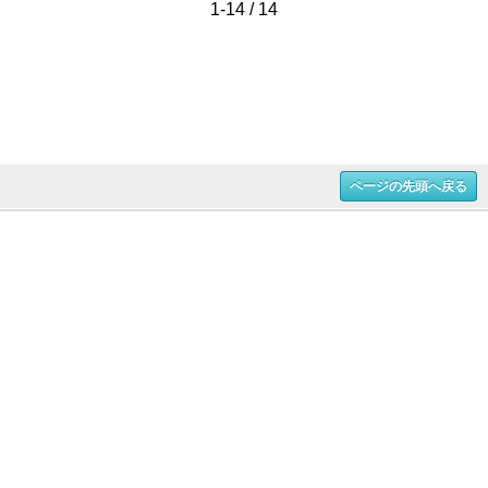
1-14 / 14
ページの先頭へ戻る