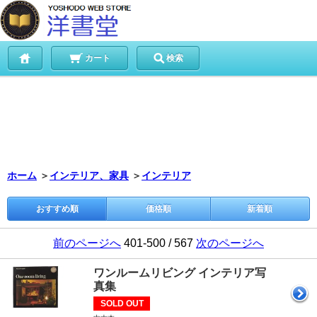
カート
検索
ホーム
＞
インテリア、家具
＞
インテリア
おすすめ順
価格順
新着順
前のページへ
401-500 / 567
次のページへ
ワンルームリビング インテリア写
真集
SOLD OUT