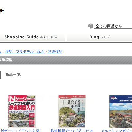
ム
>
模型、プラモデル、玩具
>
鉄道模型
鉄道模型
商品一覧
Nゲージレイアウトを楽し
鉄道模型でつくる思い出の
メルクリンマガジン