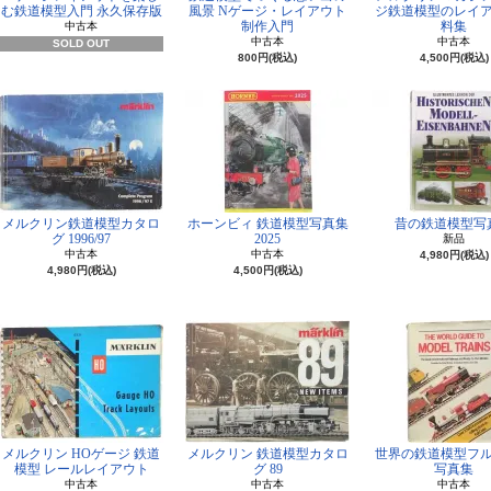
む鉄道模型入門 永久保存版
風景 Nゲージ・レイアウト
ジ鉄道模型のレイ
制作入門
料集
中古本
中古本
中古本
SOLD OUT
800円(税込)
4,500円(税込)
メルクリン鉄道模型カタロ
ホーンビィ 鉄道模型写真集
昔の鉄道模型写
グ 1996/97
2025
新品
中古本
中古本
4,980円(税込)
4,980円(税込)
4,500円(税込)
メルクリン HOゲージ 鉄道
メルクリン 鉄道模型カタロ
世界の鉄道模型フ
模型 レールレイアウト
グ 89
写真集
中古本
中古本
中古本