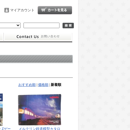
マイアカウント
おすすめ順
|
価格順
|
新着順
 Zゲー
メルクリン鉄道模型カタロ