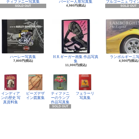
ティファニー写真集
バービー人形写真集
ブルゴーニュ ワイ
4,980円(税込)
SOLD OUT
SOLD OUT
ハーレー写真集
H.R.ギーガー画集 作品写真
ランボルギーニ
7,800円(税込)
集
4,500円(税込)
11,000円(税込)
インディア
ビーズデザ
ティファニ
フェラーリ
ンの歴史 写
イン図案集
ーのランプ
写真集
真資料集
作品写真集
SOLD OUT