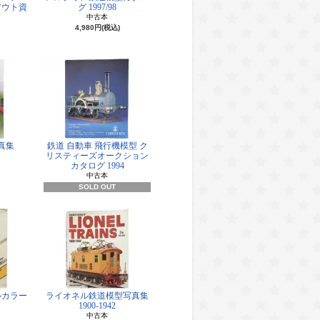
アウト資
グ 1997/98
中古本
4,980円(税込)
真集
鉄道 自動車 飛行機模型 ク
リスティーズオークション
カタログ 1994
中古本
SOLD OUT
ルカラー
ライオネル鉄道模型写真集
1900-1942
中古本