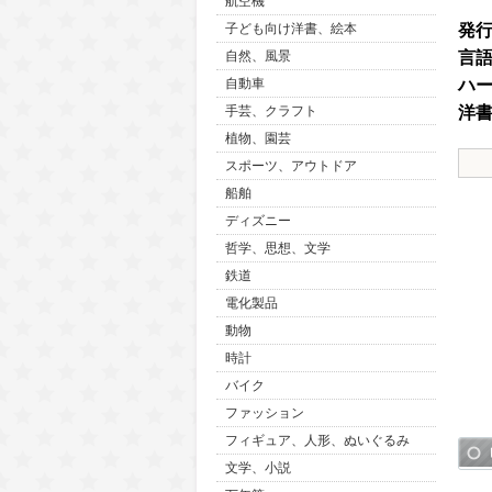
航空機
発
子ども向け洋書、絵本
言
自然、風景
ハ
自動車
洋
手芸、クラフト
植物、園芸
スポーツ、アウトドア
船舶
ディズニー
哲学、思想、文学
鉄道
電化製品
動物
時計
バイク
ファッション
フィギュア、人形、ぬいぐるみ
文学、小説