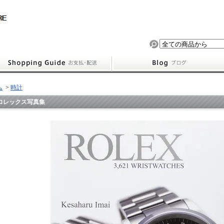
ム
>
時計
ロレックス写真集