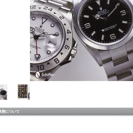
状態について
品