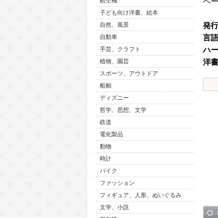
ペ
航空機
子ども向け洋書、絵本
発
自然、風景
言
自動車
ハ
手芸、クラフト
洋
植物、園芸
スポーツ、アウトドア
船舶
ディズニー
哲学、思想、文学
鉄道
電化製品
動物
時計
バイク
ファッション
フィギュア、人形、ぬいぐるみ
文学、小説