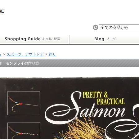
ム
>
スポーツ、アウトドア
>
釣り
サーモンフライの作り方