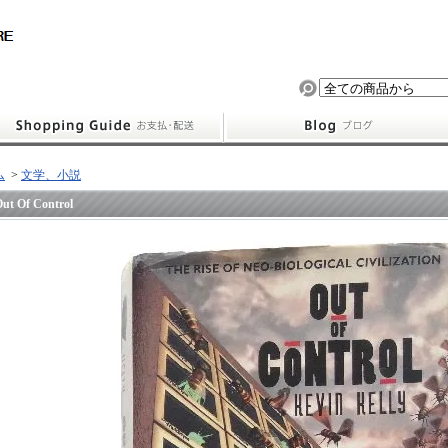
ム
>
文学、小説
ut Of Control