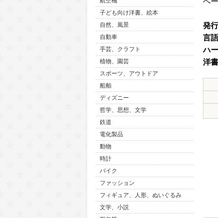
ペ
航空機
子ども向け洋書、絵本
発
自然、風景
言
自動車
ハ
手芸、クラフト
洋
植物、園芸
スポーツ、アウトドア
船舶
ディズニー
哲学、思想、文学
鉄道
電化製品
動物
時計
バイク
ファッション
フィギュア、人形、ぬいぐるみ
文学、小説