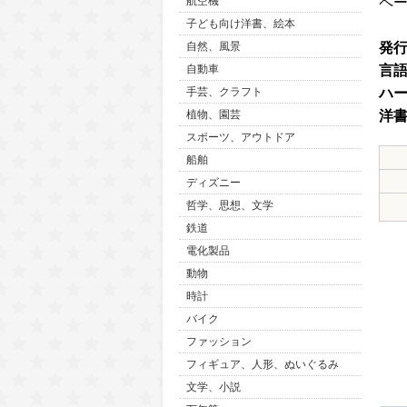
ペ
航空機
子ども向け洋書、絵本
発
自然、風景
言
自動車
ハ
手芸、クラフト
洋
植物、園芸
スポーツ、アウトドア
船舶
ディズニー
哲学、思想、文学
鉄道
電化製品
動物
時計
バイク
ファッション
フィギュア、人形、ぬいぐるみ
文学、小説