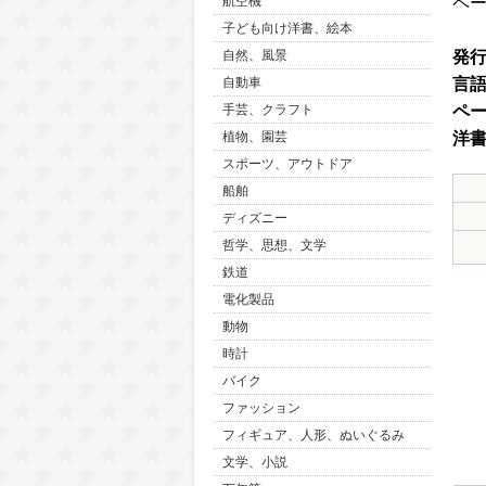
ペ
航空機
子ども向け洋書、絵本
発
自然、風景
言
自動車
ペ
手芸、クラフト
洋
植物、園芸
スポーツ、アウトドア
船舶
ディズニー
哲学、思想、文学
鉄道
電化製品
動物
時計
バイク
ファッション
フィギュア、人形、ぬいぐるみ
文学、小説