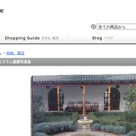
ム
>
植物、園芸
イスラム庭園写真集