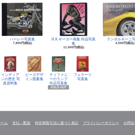
ハーレー写真集
H.R.ギーガー画集 作品写真
ランボルギーニ
7,800円(税込)
集
4,500円(税込)
11,000円(税込)
インディア
ビーズデザ
ティファニ
フェラーリ
ンの歴史 写
イン図案集
ーのランプ
写真集
真資料集
作品写真集
SOLD OUT
ホーム
支払・配送
特定商取引法に基づく表記
プライバシーポリシー
お問合