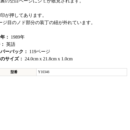
紙裏の空白ページにシミが散見されます。
書印が押してあります。
ページ目のノド部分の装丁の紐が外れています。
行年：
1989年
語：
英語
ーパーバック：
119ページ
書のサイズ：
24.0cm x 21.8cm x 1.0cm
型番
Y10346