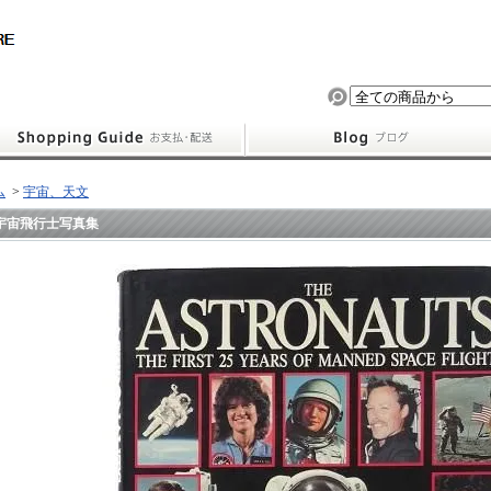
ム
>
宇宙、天文
宇宙飛行士写真集