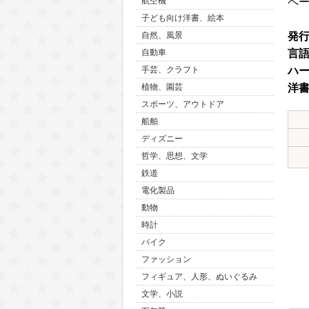
ペ
航空機
子ども向け洋書、絵本
発
自然、風景
言
自動車
ハ
手芸、クラフト
洋
植物、園芸
スポーツ、アウトドア
船舶
ディズニー
哲学、思想、文学
鉄道
電化製品
動物
時計
バイク
ファッション
フィギュア、人形、ぬいぐるみ
文学、小説