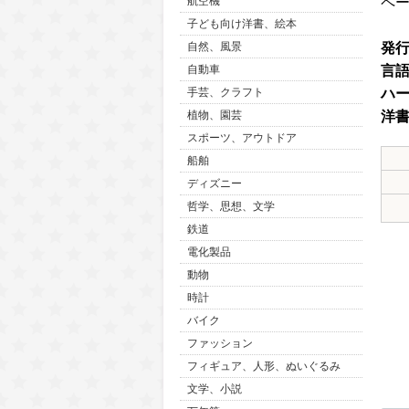
ペ
航空機
子ども向け洋書、絵本
発
自然、風景
言
自動車
ハ
手芸、クラフト
洋
植物、園芸
スポーツ、アウトドア
船舶
ディズニー
哲学、思想、文学
鉄道
電化製品
動物
時計
バイク
ファッション
フィギュア、人形、ぬいぐるみ
文学、小説