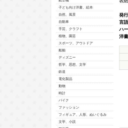
表
航空機
子ども向け洋書、絵本
発
自然、風景
言
自動車
ハ
手芸、クラフト
洋
植物、園芸
スポーツ、アウトドア
船舶
ディズニー
哲学、思想、文学
鉄道
電化製品
動物
時計
バイク
ファッション
フィギュア、人形、ぬいぐるみ
文学、小説