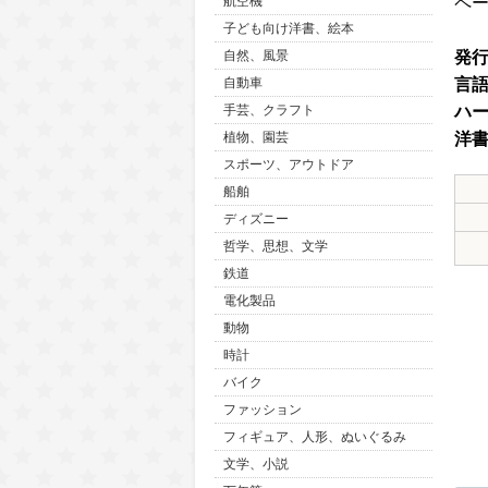
ペ
航空機
子ども向け洋書、絵本
発
自然、風景
言
自動車
ハ
手芸、クラフト
洋
植物、園芸
スポーツ、アウトドア
船舶
ディズニー
哲学、思想、文学
鉄道
電化製品
動物
時計
バイク
ファッション
フィギュア、人形、ぬいぐるみ
文学、小説