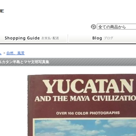
ム
>
自然、風景
ユカタン半島とマヤ文明写真集