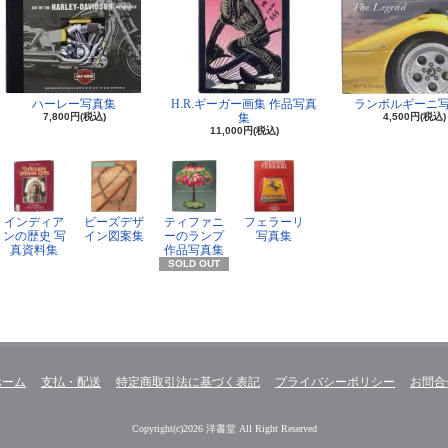
ハーレー写真集
H.R.ギーガー画集 作品写真
ランボルギーニ
7,800円(税込)
集
4,500円(税込)
11,000円(税込)
インディア
ビーズデザ
ティファニ
フェラーリ
ンの歴史 写
イン図案集
ーのランプ
写真集
真資料集
作品写真集
SOLD OUT
ホーム
支払・配送
特定商取引法に基づく表記
プライバシーポリシー
お問合
Copyright(c)2026 洋書堂 All Right Reserved