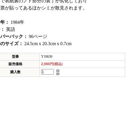
年で表紙裏のノド部分の装丁が劣化しており
書票が貼ってあるほかシミが散見されます。
行年：
1984年
語：
英語
ーパーバック：
96ページ
書のサイズ：
24.5cm x 20.3cm x 0.7cm
型番
Y10630
販売価格
2,980円(税込)
購入数