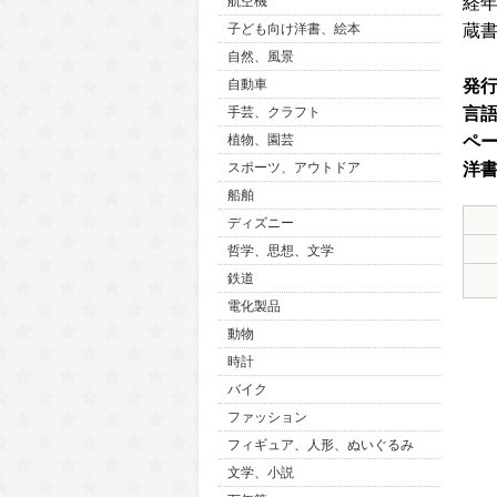
経
航空機
蔵
子ども向け洋書、絵本
自然、風景
発
自動車
言
手芸、クラフト
ペ
植物、園芸
洋
スポーツ、アウトドア
船舶
ディズニー
哲学、思想、文学
鉄道
電化製品
動物
時計
バイク
ファッション
フィギュア、人形、ぬいぐるみ
文学、小説