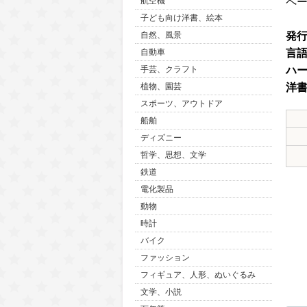
ペ
航空機
子ども向け洋書、絵本
発
自然、風景
言
自動車
ハ
手芸、クラフト
洋
植物、園芸
スポーツ、アウトドア
船舶
ディズニー
哲学、思想、文学
鉄道
電化製品
動物
時計
バイク
ファッション
フィギュア、人形、ぬいぐるみ
文学、小説