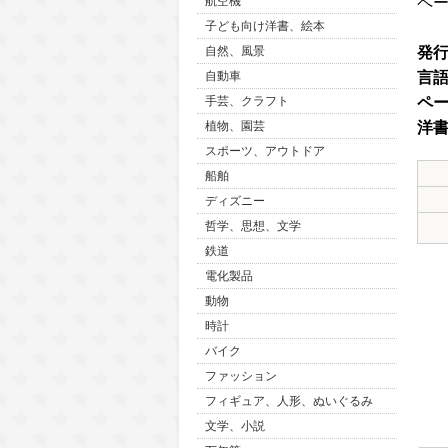
ペ
航空機
子ども向け洋書、絵本
発
自然、風景
言
自動車
ペ
手芸、クラフト
洋
植物、園芸
スポーツ、アウトドア
船舶
ディズニー
哲学、思想、文学
鉄道
電化製品
動物
時計
バイク
ファッション
フィギュア、人形、ぬいぐるみ
文学、小説