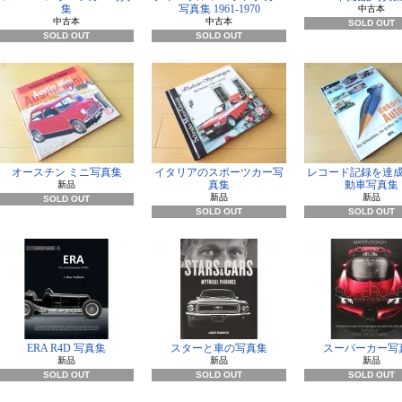
集
写真集 1961-1970
中古本
中古本
中古本
SOLD OUT
SOLD OUT
SOLD OUT
オースチン ミニ写真集
イタリアのスポーツカー写
レコード記録を達
真集
動車写真集
新品
新品
新品
SOLD OUT
SOLD OUT
SOLD OUT
ERA R4D 写真集
スターと車の写真集
スーパーカー写
新品
新品
新品
SOLD OUT
SOLD OUT
SOLD OUT