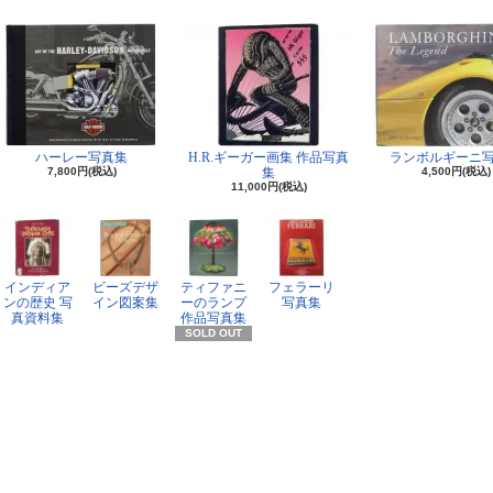
ハーレー写真集
H.R.ギーガー画集 作品写真
ランボルギーニ
7,800円(税込)
集
4,500円(税込)
11,000円(税込)
インディア
ビーズデザ
ティファニ
フェラーリ
ンの歴史 写
イン図案集
ーのランプ
写真集
真資料集
作品写真集
SOLD OUT