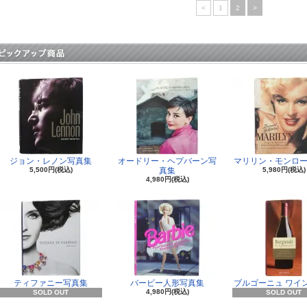
<
1
2
>
ジョン・レノン写真集
オードリー・ヘプバーン写
マリリン・モンロー
5,500円(税込)
真集
5,980円(税込)
4,980円(税込)
ティファニー写真集
バービー人形写真集
ブルゴーニュ ワイ
4,980円(税込)
SOLD OUT
SOLD OUT