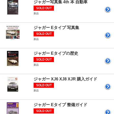
ジャガー写真集 4th 本 自動車
SOLD OUT
新品
ジャガー Eタイプ 写真集
SOLD OUT
新品
ジャガー Eタイプの歴史
SOLD OUT
新品
ジャガー XJ6 XJ8 XJR 購入ガイド
SOLD OUT
新品
ジャガー Eタイプ 整備ガイド
SOLD OUT