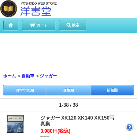
カート
検索
ホーム
＞
自動車
＞
ジャガー
おすすめ順
価格順
新着順
1-38 / 38
ジャガー XK120 XK140 XK150写
真集
3,980円(税込)