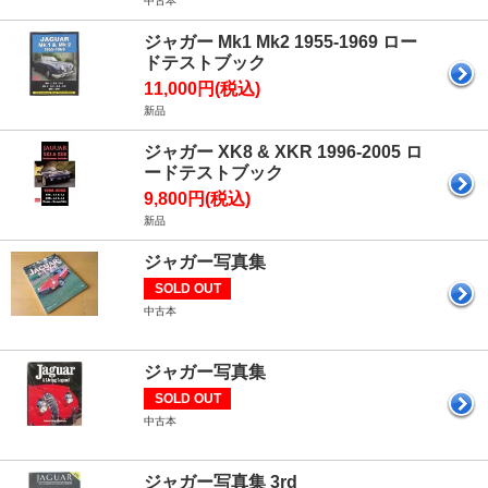
中古本
ジャガー Mk1 Mk2 1955-1969 ロー
ドテストブック
11,000円(税込)
新品
ジャガー XK8 & XKR 1996-2005 ロ
ードテストブック
9,800円(税込)
新品
ジャガー写真集
SOLD OUT
中古本
ジャガー写真集
SOLD OUT
中古本
ジャガー写真集 3rd