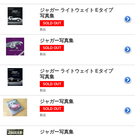
ジャガー ライトウェイト Eタイプ
写真集
SOLD OUT
新品
ジャガー写真集
SOLD OUT
新品
ジャガー ライトウェイト Eタイプ
写真集
SOLD OUT
新品
ジャガー写真集
SOLD OUT
新品
ジャガー写真集