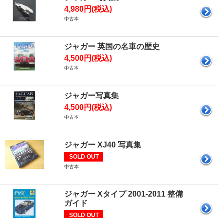
4,980円(税込)
中古本
ジャガー 英国の名車の歴史
4,500円(税込)
中古本
ジャガー写真集
4,500円(税込)
中古本
ジャガー XJ40 写真集
SOLD OUT
中古本
ジャガー Xタイプ 2001-2011 整備
ガイド
SOLD OUT