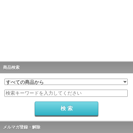
商品検索
メルマガ登録・解除