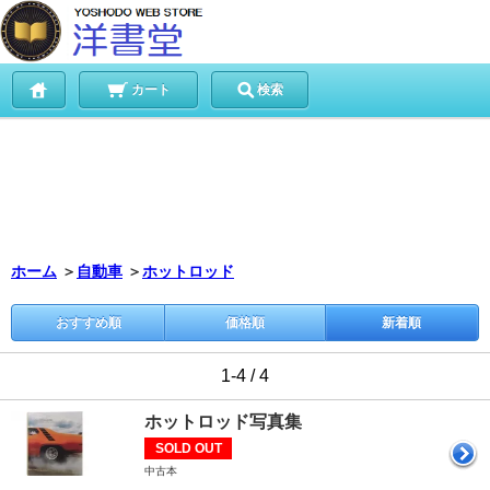
カート
検索
ホーム
＞
自動車
＞
ホットロッド
おすすめ順
価格順
新着順
1-4 / 4
ホットロッド写真集
SOLD OUT
中古本