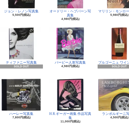
ジョン・レノン写真集
オードリー・ヘプバーン写
マリリン・モンロー
5,500円(税込)
真集
5,980円(税込)
4,980円(税込)
ティファニー写真集
バービー人形写真集
ブルゴーニュ ワイ
4,980円(税込)
SOLD OUT
SOLD OUT
ハーレー写真集
H.R.ギーガー画集 作品写真
ランボルギーニ
7,800円(税込)
集
4,500円(税込)
11,000円(税込)