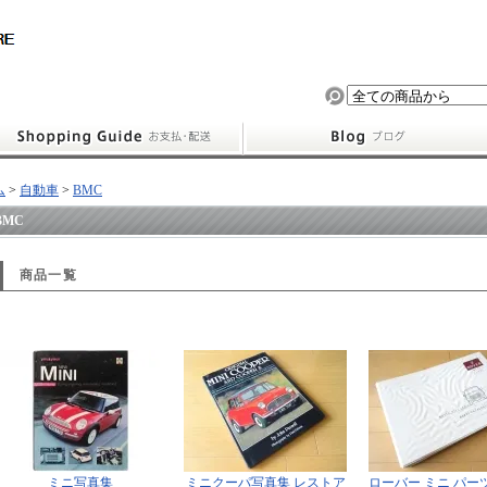
ム
>
自動車
>
BMC
BMC
商品一覧
ミニ写真集
ミニクーパ写真集 レストア
ローバー ミニ パー