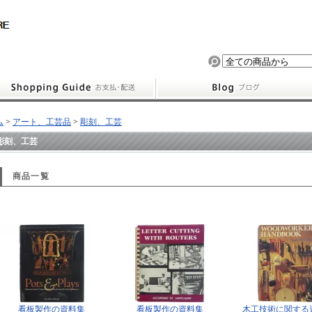
ム
>
アート、工芸品
>
彫刻、工芸
彫刻、工芸
商品一覧
看板製作の資料集
看板製作の資料集
木工技術に関する