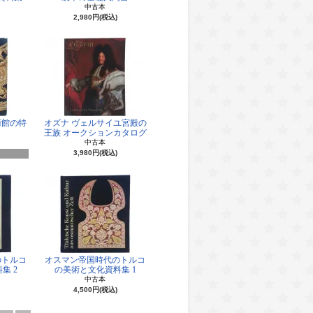
中古本
2,980円(税込)
術館の特
オズナ ヴェルサイユ宮殿の
王族 オークションカタログ
中古本
3,980円(税込)
のトルコ
オスマン帝国時代のトルコ
集 2
の美術と文化資料集 1
中古本
4,500円(税込)