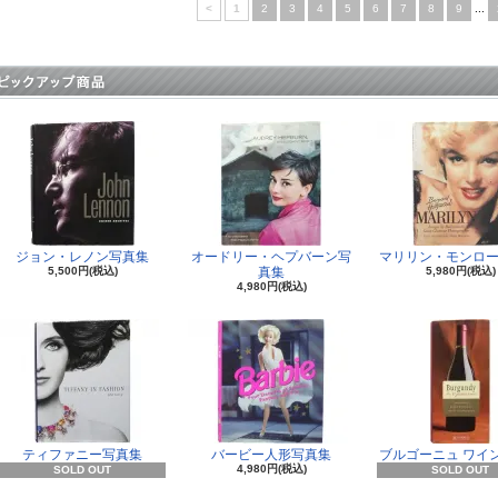
<
1
2
3
4
5
6
7
8
9
...
ジョン・レノン写真集
オードリー・ヘプバーン写
マリリン・モンロー
5,500円(税込)
真集
5,980円(税込)
4,980円(税込)
ティファニー写真集
バービー人形写真集
ブルゴーニュ ワイ
4,980円(税込)
SOLD OUT
SOLD OUT