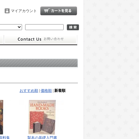
マイアカウント
おすすめ順
|
価格順
|
新着順
資料集
製本の基礎入門書