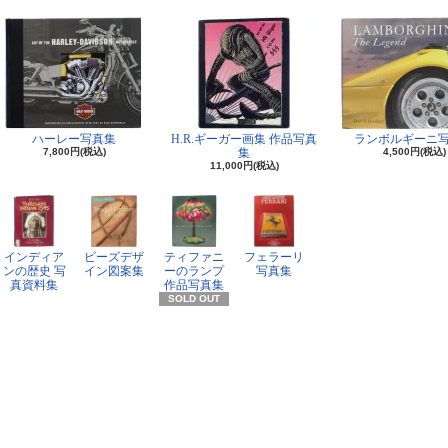
ハーレー写真集
H.R.ギーガー画集 作品写真
ランボルギーニ
7,800円(税込)
集
4,500円(税込)
11,000円(税込)
インディア
ビーズデザ
ティファニ
フェラーリ
ンの歴史 写
イン図案集
ーのランプ
写真集
真資料集
作品写真集
SOLD OUT