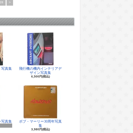
28
>
 写真集
飛行機の機内インテリアデ
ザイン写真集
6,500円(税込)
ン写真集
ボブ・マーリー30周年写真
集
3,980円(税込)