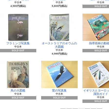
中古本
中古本
中古本
4,500円(税込)
5,800円(税込)
SOLD OUT
フラミンゴ写真集
オーストラリアのオウムの
熱帯雨林の動
大図鑑
中古本
中古本
中古本
SOLD OUT
SOLD OUT
4,980円(税込)
鳥の大図鑑
鷲の写真集
イギリスとヨーロ
識別ガイド
中古本
中古本
中古本
SOLD OUT
SOLD OUT
SOLD OUT