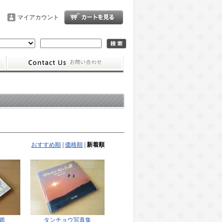
マイアカウント
おすすめ順
|
価格順
|
新着順
鑑
タンチョウ写真集