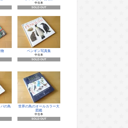
中古本
SOLD OUT
植物
ペンギン写真集
中古本
SOLD OUT
ッパの鳥
世界の鳥のオールカラー大
図鑑
中古本
SOLD OUT