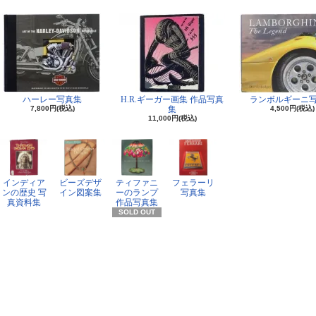
ハーレー写真集
H.R.ギーガー画集 作品写真
ランボルギーニ
7,800円(税込)
集
4,500円(税込)
11,000円(税込)
インディア
ビーズデザ
ティファニ
フェラーリ
ンの歴史 写
イン図案集
ーのランプ
写真集
真資料集
作品写真集
SOLD OUT