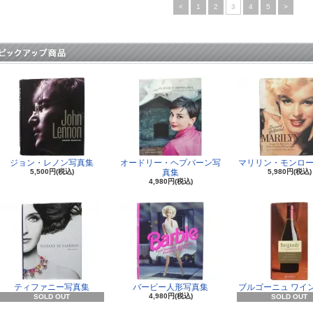
<
1
2
3
4
5
>
ジョン・レノン写真集
オードリー・ヘプバーン写
マリリン・モンロー
5,500円(税込)
真集
5,980円(税込)
4,980円(税込)
ティファニー写真集
バービー人形写真集
ブルゴーニュ ワイ
4,980円(税込)
SOLD OUT
SOLD OUT