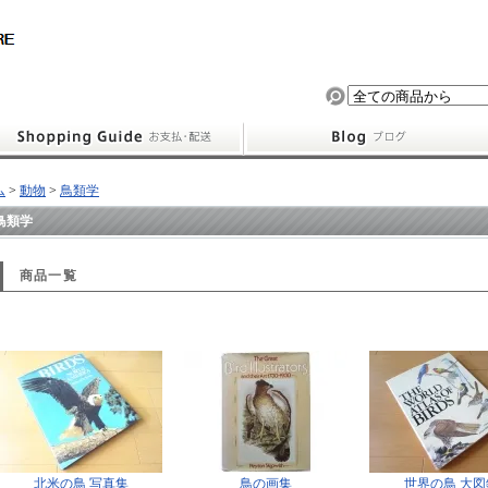
ム
>
動物
>
鳥類学
鳥類学
商品一覧
北米の鳥 写真集
鳥の画集
世界の鳥 大図