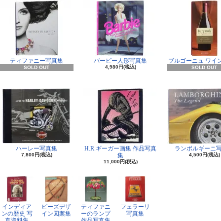
ティファニー写真集
バービー人形写真集
ブルゴーニュ ワイ
4,980円(税込)
SOLD OUT
SOLD OUT
ハーレー写真集
H.R.ギーガー画集 作品写真
ランボルギーニ
7,800円(税込)
集
4,500円(税込)
11,000円(税込)
インディア
ビーズデザ
ティファニ
フェラーリ
ンの歴史 写
イン図案集
ーのランプ
写真集
真資料集
作品写真集